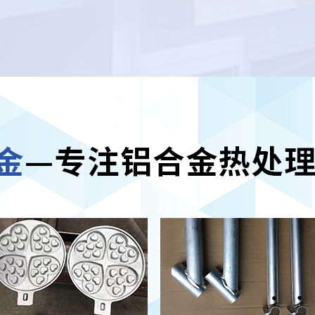
处理厂家
进加工功能，尺度的稳
性
查看更多 >
春水堂污视频
热处理厂
热功能好，高温
度高 抗氧化、抗热震
能好