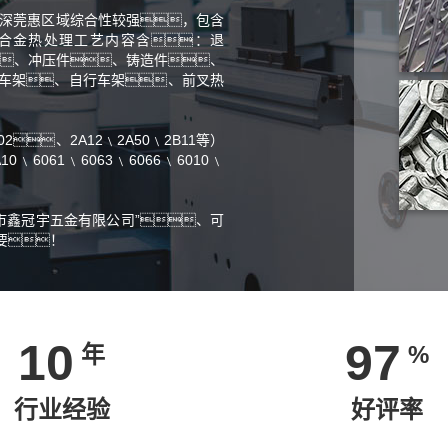
为深莞惠区域综合性较强，包含
合金热处理工艺内容含：退
件、冲压件、铸造件、
车架、自行车架、前叉热
、2A12﹨2A50﹨2B11等）
6061﹨6063﹨6066﹨6010﹨
市鑫冠宇五金有限公司”、可
要！
10
97
年
%
行业经验
好评率