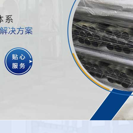
加工
韶关春水堂污视频热处理