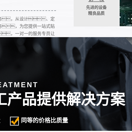
先进的设备
精良品质
务，从设计、定
务，为您提供一站式贴
，一对一的服务专员让
，保障您的权
EATMENT
19
工产品提供解决方案
2020-03
量
同等的价格比质量