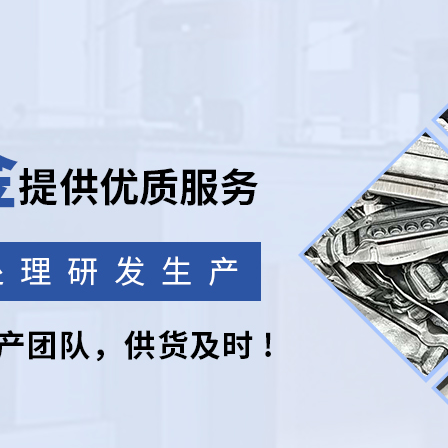
产品中心
质源于专业，不断追求创新，以质量的标尺用心
铝合金
铝合金
铝合金
管材型材类
自行车前叉类
滑板电动车架
铸造铝合金
热